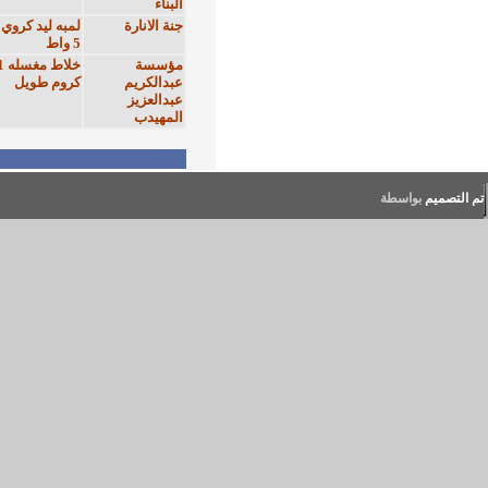
لمبه ليد كروي دهبي
100
حبة
10
5 واط
خلاط مغسله 20111
منتهية
حبة
230
كروم طويل
[ 1 ]
عبداللطيف للمعلومات © 1996 - 2020