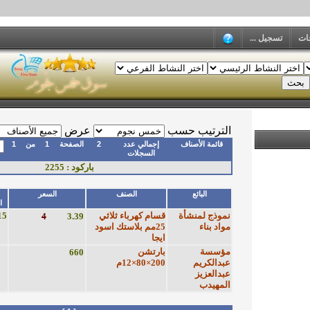
جات
تسجيل ...
الترتيب حسب
عرض
قائمة الأصناف
إجمالي عدد
2
الصفحة
1
من
1
السجلات
باركود : 2255
البائع
الصنف
السعر
ا
نموذج لمنشأة
قسام كهرباء ثلاثي
15
4
3.39
مواد بناء
25مم بلاستك اسود
ايجا
مؤسسة
بارتشن
660
عبدالكريم
200×80×12م
عبدالعزيز
المهيدب