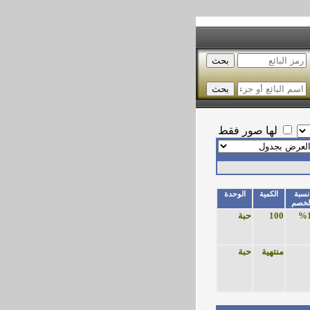
لها صور فقط
نسبة
الكمية
الوحدة
لخصم
%
100
حبة
منتهية
حبة