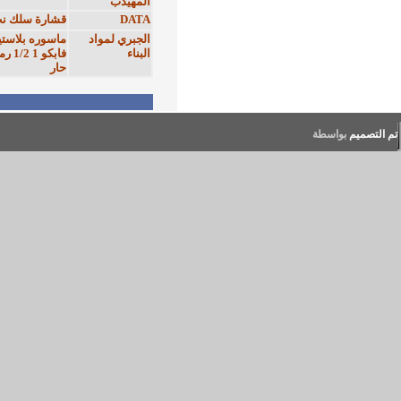
قشارة سلك نت
متوفر
قطاعى
13
واد
ماسوره بلاستيك
متوفر
حبة
10
فابكو 1 1/2 رمادي
حار
[ 1 ]
عبداللطيف للمعلومات © 1996 - 2020